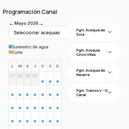
Programación Canal
←
→
Mayo 2026
Pgm. Acequia de
Sora
Suministro de agua
Pgm. Acequia
Corte
Cinco VIllas
L
M
X
J
V
S
D
Pgm. Acequia de
Navarra
27
28
29
30
1
2
3
4
5
6
7
8
9
10
Pgm. Tramos V - VI
Canal
11
12
13
14
15
16
17
18
19
20
21
22
23
24
25
26
27
28
29
30
31