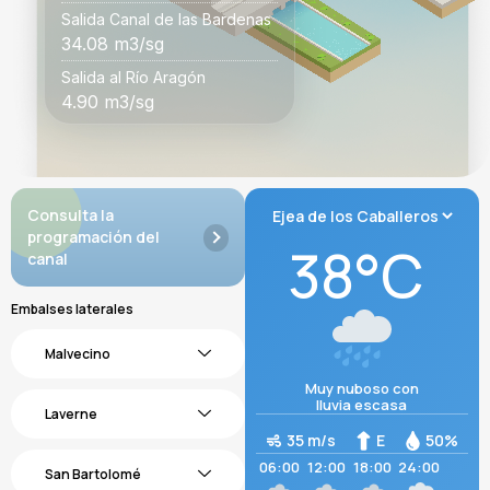
Salida Canal de las Bardenas
34.08
m3/sg
Salida al Río Aragón
4.90
m3/sg
Consulta la
programación del
38°C
canal
Embalses laterales
Malvecino
Muy nuboso con
lluvia escasa
Laverne
35 m/s
E
50%
06:00
12:00
18:00
24:00
San Bartolomé