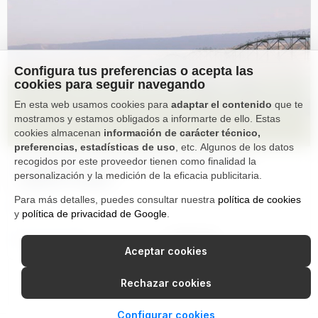
Configura tus preferencias o acepta las
cookies para seguir navegando
En esta web usamos cookies para
adaptar el contenido
que te
mostramos y estamos obligados a informarte de ello. Estas
cookies almacenan
información de carácter técnico,
preferencias, estadísticas de uso
, etc. Algunos de los datos
Ayudas para modernización y mejora de
recogidos por este proveedor tienen como finalidad la
personalización y la medición de la eficacia publicitaria.
regadíos Aragón
Para más detalles, puedes consultar nuestra
política de cookies
Noticias
y
política de privacidad de Google
.
enero 28, 2026
Saber más
Aceptar cookies
Rechazar cookies
Configurar cookies