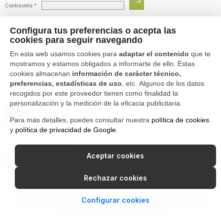
Contraseña *
Configura tus preferencias o acepta las
cookies para seguir navegando
En esta web usamos cookies para
adaptar el contenido
que te
mostramos y estamos obligados a informarte de ello. Estas
cookies almacenan
información de carácter técnico,
preferencias, estadísticas de uso
, etc. Algunos de los datos
recogidos por este proveedor tienen como finalidad la
personalización y la medición de la eficacia publicitaria.
Para más detalles, puedes consultar nuestra
política de cookies
y
política de privacidad de Google
.
Tfno. 976 662 311
Aceptar cookies
Ctra Gallur-Sangüesa s/n 50600
Ejea de los Caballeros, Zaragoza
Rechazar cookies
Canal Interno de Información
Política de privacidad
Configurar cookies
Aviso Legal
Política de cookies