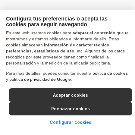
Configura tus preferencias o acepta las
cookies para seguir navegando
En esta web usamos cookies para
adaptar el contenido
que te
mostramos y estamos obligados a informarte de ello. Estas
cookies almacenan
información de carácter técnico,
preferencias, estadísticas de uso
, etc. Algunos de los datos
recogidos por este proveedor tienen como finalidad la
personalización y la medición de la eficacia publicitaria.
Tfno. 976 662 311
Ctra Gallur-Sangüesa s/n 50600
Para más detalles, puedes consultar nuestra
política de cookies
Ejea de los Caballeros, Zaragoza
y
política de privacidad de Google
.
Canal Interno de Información
Política de privacidad
Aceptar cookies
Aviso Legal
Política de cookies
Rechazar cookies
Configurar cookies