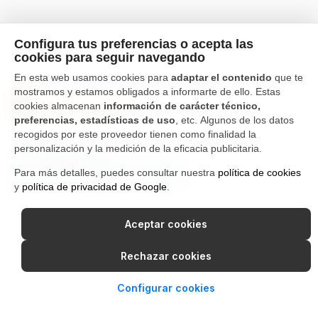
Configura tus preferencias o acepta las
cookies para seguir navegando
En esta web usamos cookies para
adaptar el contenido
que te
mostramos y estamos obligados a informarte de ello. Estas
cookies almacenan
información de carácter técnico,
preferencias, estadísticas de uso
, etc. Algunos de los datos
recogidos por este proveedor tienen como finalidad la
personalización y la medición de la eficacia publicitaria.
Tfno. 976 662 311
Ctra Gallur-Sangüesa s/n 50600
Para más detalles, puedes consultar nuestra
política de cookies
Ejea de los Caballeros, Zaragoza
y
política de privacidad de Google
.
Canal Interno de Información
Política de privacidad
Aceptar cookies
Aviso Legal
Política de cookies
Rechazar cookies
Configurar cookies