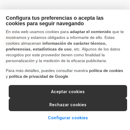
Configura tus preferencias o acepta las
cookies para seguir navegando
En esta web usamos cookies para
adaptar el contenido
que te
mostramos y estamos obligados a informarte de ello. Estas
cookies almacenan
información de carácter técnico,
preferencias, estadísticas de uso
, etc. Algunos de los datos
recogidos por este proveedor tienen como finalidad la
personalización y la medición de la eficacia publicitaria.
Tfno. 976 662 311
Ctra Gallur-Sangüesa s/n 50600
Para más detalles, puedes consultar nuestra
política de cookies
Ejea de los Caballeros, Zaragoza
y
política de privacidad de Google
.
Canal Interno de Información
Política de privacidad
Aceptar cookies
Aviso Legal
Política de cookies
Rechazar cookies
Configurar cookies