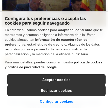
Configura tus preferencias o acepta las
cookies para seguir navegando
Los días 20 y 21 de octubre de 2010 se celebró en Zaragoza el
En esta web usamos cookies para
adaptar el contenido
que te
seminario “DIAGNÓSTICO Y CONTROL DE LA CONTAMINACIÓN
mostramos y estamos obligados a informarte de ello. Estas
DIFUSA EN LA AGRICULTURA DE REGADÍO MEDITERRÁNEA”
cookies almacenan
información de carácter técnico,
organizado por […]
preferencias, estadísticas de uso
, etc. Algunos de los datos
recogidos por este proveedor tienen como finalidad la
personalización y la medición de la eficacia publicitaria.
Para más detalles, puedes consultar nuestra
política de cookies
y
política de privacidad de Google
.
Tfno. 976 662 311
Aceptar cookies
Ctra Gallur-Sangüesa s/n 50600
Ejea de los Caballeros, Zaragoza
Rechazar cookies
Configurar cookies
Canal Interno de Información
Política de privacidad
Aviso Legal
Política de cookies