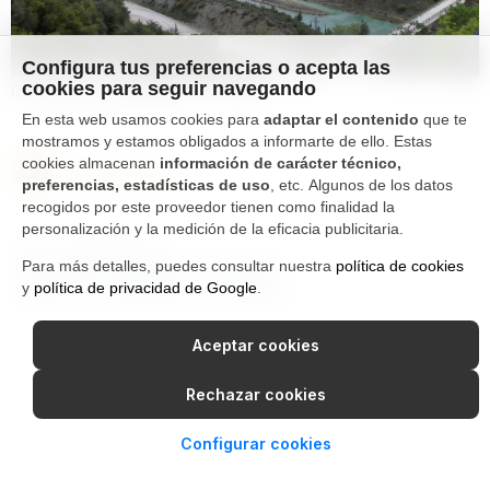
Configura tus preferencias o acepta las
cookies para seguir navegando
RECORTES DE PRENSA 01-10-2013
En esta web usamos cookies para
adaptar el contenido
que te
mostramos y estamos obligados a informarte de ello. Estas
cookies almacenan
información de carácter técnico,
preferencias, estadísticas de uso
, etc. Algunos de los datos
recogidos por este proveedor tienen como finalidad la
personalización y la medición de la eficacia publicitaria.
Tfno. 976 662 311
Para más detalles, puedes consultar nuestra
política de cookies
Ctra Gallur-Sangüesa s/n 50600
y
política de privacidad de Google
.
Ejea de los Caballeros, Zaragoza
Aceptar cookies
Canal Interno de Información
Política de privacidad
Aviso Legal
Política de cookies
Rechazar cookies
Configurar cookies