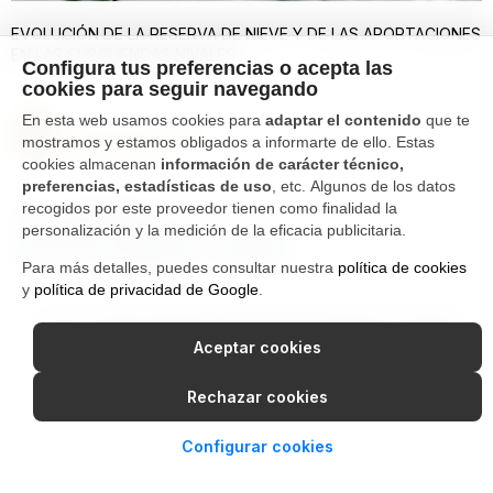
EVOLUCIÓN DE LA RESERVA DE NIEVE Y DE LAS APORTACIONES
EN LAS SUBCUENCAS NIVALES
Configura tus preferencias o acepta las
cookies para seguir navegando
En esta web usamos cookies para
adaptar el contenido
que te
mostramos y estamos obligados a informarte de ello. Estas
cookies almacenan
información de carácter técnico,
preferencias, estadísticas de uso
, etc. Algunos de los datos
recogidos por este proveedor tienen como finalidad la
Tfno. 976 662 311
personalización y la medición de la eficacia publicitaria.
Ctra Gallur-Sangüesa s/n 50600
Ejea de los Caballeros, Zaragoza
Para más detalles, puedes consultar nuestra
política de cookies
y
política de privacidad de Google
.
Canal Interno de Información
Política de privacidad
Aviso Legal
Política de cookies
Aceptar cookies
Rechazar cookies
Configurar cookies