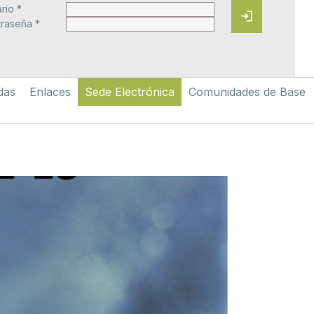
rio *
login
raseña *
das
Enlaces
Sede Electrónica
Comunidades de Base