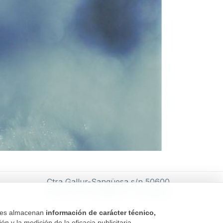
Ctra Gallur-Sangüesa s/n 50600
Ejea de los Caballeros, Zaragoza
kies almacenan
información de carácter técnico,
n y la medición de la eficacia publicitaria.