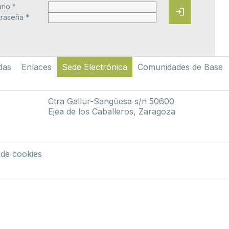
rio *
login
raseña *
das
Enlaces
Sede Electrónica
Comunidades de Base
Ctra Gallur-Sangüesa s/n 50600
Ejea de los Caballeros, Zaragoza
a de cookies