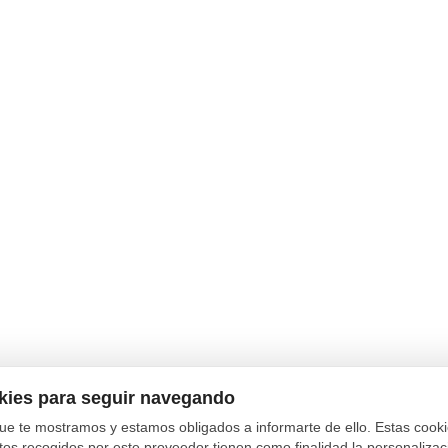
okies para seguir navegando
ue te mostramos y estamos obligados a informarte de ello. Estas coo
tos recogidos por este proveedor tienen como finalidad la personalizació