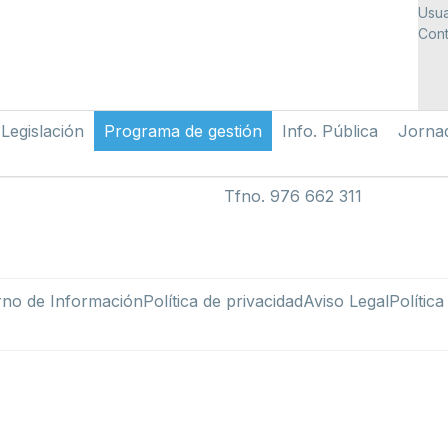
Usua
Cont
Legislación
Programa de gestión
Info. Pública
Jorna
Tfno. 976 662 311
rno de Información
Política de privacidad
Aviso Legal
Polític