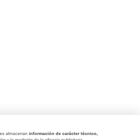
kies almacenan
información de carácter técnico,
n y la medición de la eficacia publicitaria.