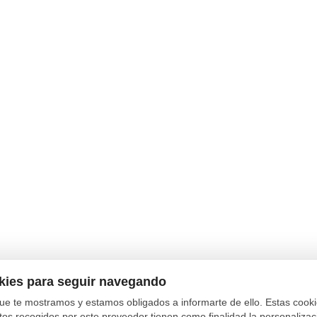
okies para seguir navegando
ue te mostramos y estamos obligados a informarte de ello. Estas coo
tos recogidos por este proveedor tienen como finalidad la personalizació