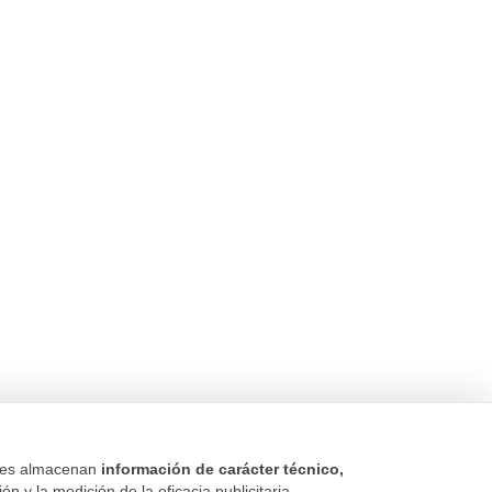
kies almacenan
información de carácter técnico,
n y la medición de la eficacia publicitaria.