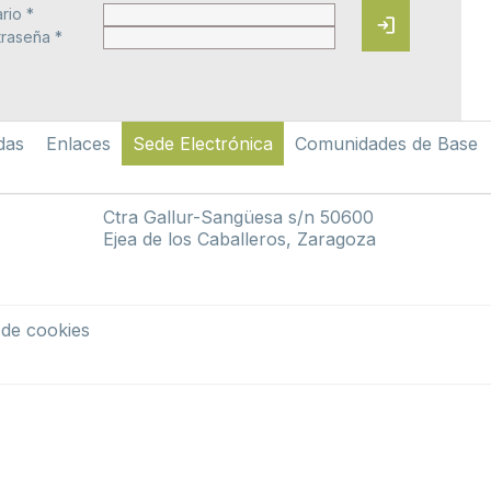
rio *
login
raseña *
das
Enlaces
Sede Electrónica
Comunidades de Base
Ctra Gallur-Sangüesa s/n 50600
Ejea de los Caballeros, Zaragoza
a de cookies