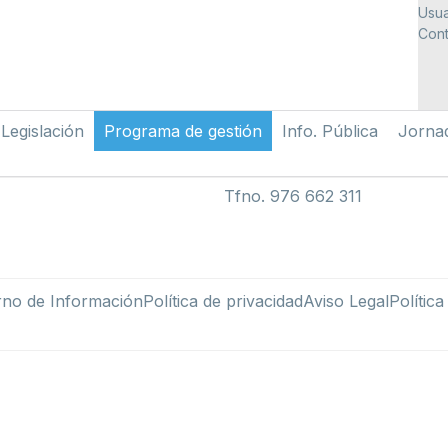
Usua
Cont
Legislación
Programa de gestión
Info. Pública
Jorna
Tfno. 976 662 311
rno de Información
Política de privacidad
Aviso Legal
Polític