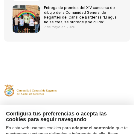
Entrega de premios del XIV concurso de
dibujo de la Comunidad General de
Regantes del Canal de Bardenas “El agua
no se crea, se protege y se cuida”
7 de mayo de 2026
Tfno. 976 662 311
Configura tus preferencias o acepta las
Ctra Gallur-Sangüesa s/n 50600
cookies para seguir navegando
Ejea de los Caballeros, Zaragoza
En esta web usamos cookies para
adaptar el contenido
que te
mostramos y estamos obligados a informarte de ello. Estas