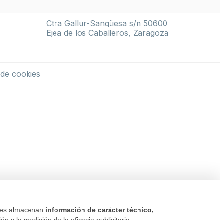
Ctra Gallur-Sangüesa s/n 50600
Ejea de los Caballeros, Zaragoza
a de cookies
kies almacenan
información de carácter técnico,
n y la medición de la eficacia publicitaria.