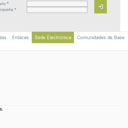
rio *
login
raseña *
das
Enlaces
Sede Electrónica
Comunidades de Base
a.