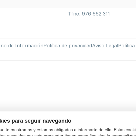
Tfno. 976 662 311
rno de Información
Política de privacidad
Aviso Legal
Polític
okies para seguir navegando
ue te mostramos y estamos obligados a informarte de ello. Estas coo
tos recogidos por este proveedor tienen como finalidad la personalizació