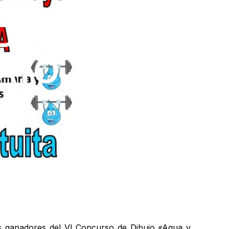
DE
MAYO
os ganadores del VI Concurso de Dibujo «Agua y