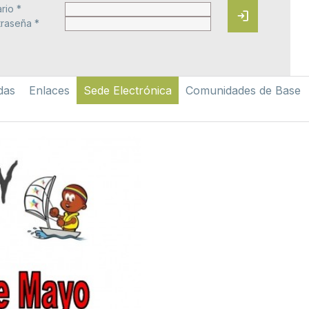
rio *
login
raseña *
das
Enlaces
Sede Electrónica
Comunidades de Base