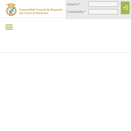
Usuario *
login
Contraseña *
CELEBRADO
EL “II
CONCURSO