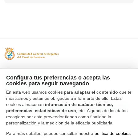
Tfno. 976 662 311
Configura tus preferencias o acepta las
Ctra Gallur-Sangüesa s/n 50600
cookies para seguir navegando
Ejea de los Caballeros, Zaragoza
En esta web usamos cookies para
adaptar el contenido
que te
mostramos y estamos obligados a informarte de ello. Estas
cookies almacenan
información de carácter técnico,
Canal Interno de Información
Política de privacidad
preferencias, estadísticas de uso
, etc. Algunos de los datos
Aviso Legal
Política de cookies
recogidos por este proveedor tienen como finalidad la
personalización y la medición de la eficacia publicitaria.
Para más detalles, puedes consultar nuestra
política de cookies