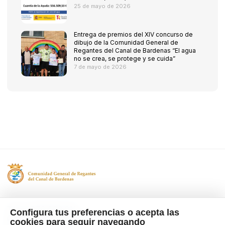
25 de mayo de 2026
Entrega de premios del XIV concurso de
dibujo de la Comunidad General de
Regantes del Canal de Bardenas “El agua
no se crea, se protege y se cuida”
7 de mayo de 2026
Tfno. 976 662 311
Configura tus preferencias o acepta las
Ctra Gallur-Sangüesa s/n 50600
cookies para seguir navegando