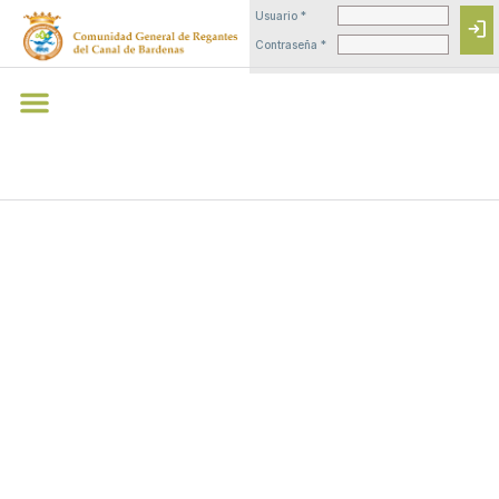
Usuario *
login
Contraseña *
PARTE DE
NIEVE 02-01-
2013