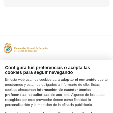
Tfno. 976 662 311
Configura tus preferencias o acepta las
Ctra Gallur-Sangüesa s/n 50600
cookies para seguir navegando
Ejea de los Caballeros, Zaragoza
En esta web usamos cookies para
adaptar el contenido
que te
mostramos y estamos obligados a informarte de ello. Estas
cookies almacenan
información de carácter técnico,
Canal Interno de Información
Política de privacidad
preferencias, estadísticas de uso
, etc. Algunos de los datos
Aviso Legal
Política de cookies
recogidos por este proveedor tienen como finalidad la
personalización y la medición de la eficacia publicitaria.