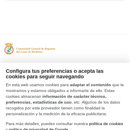
Tfno. 976 662 311
Configura tus preferencias o acepta las
Ctra Gallur-Sangüesa s/n 50600
cookies para seguir navegando
Ejea de los Caballeros, Zaragoza
En esta web usamos cookies para
adaptar el contenido
que te
mostramos y estamos obligados a informarte de ello. Estas
cookies almacenan
información de carácter técnico,
Canal Interno de Información
Política de privacidad
preferencias, estadísticas de uso
, etc. Algunos de los datos
Aviso Legal
Política de cookies
recogidos por este proveedor tienen como finalidad la
personalización y la medición de la eficacia publicitaria.
Para más detalles, puedes consultar nuestra
política de cookies
y
política de privacidad de Google
.