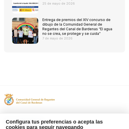
25 de mayo de 2026
Entrega de premios del XIV concurso de
dibujo de la Comunidad General de
Regantes del Canal de Bardenas “El agua
no se crea, se protege y se cuida”
7 de mayo de 2026
Tfno. 976 662 311
Configura tus preferencias o acepta las
Ctra Gallur-Sangüesa s/n 50600
cookies para seguir navegando