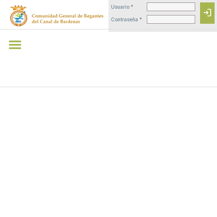
Usuario *
login
Contraseña *
PARTE DE
NIEVE 16-06-
2013