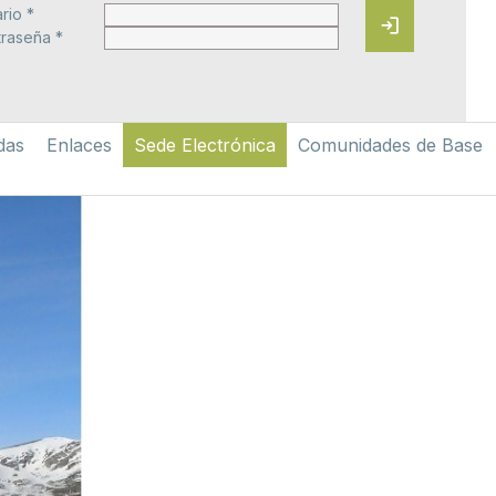
rio *
login
raseña *
das
Enlaces
Sede Electrónica
Comunidades de Base