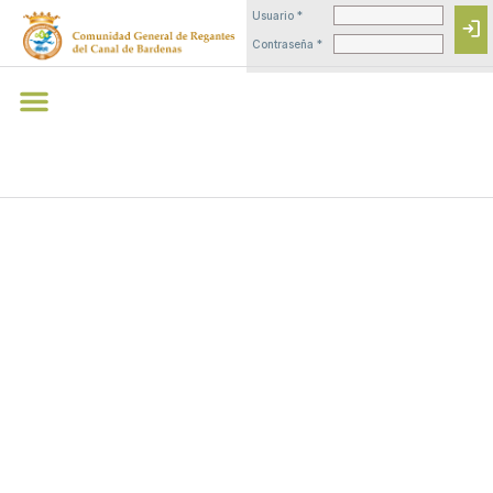
Usuario *
login
Contraseña *
VISITAS DE
LAS OBRAS
DEL TUNEL