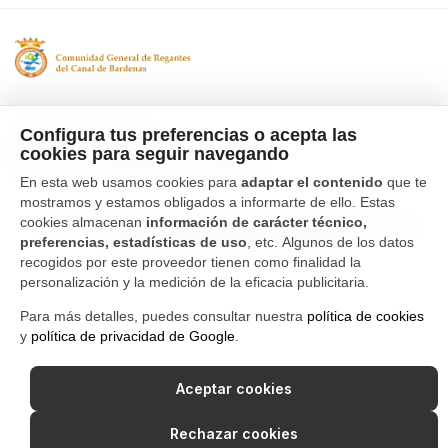
Tfno. 976 662 311
Configura tus preferencias o acepta las
Ctra Gallur-Sangüesa s/n 50600
cookies para seguir navegando
Ejea de los Caballeros, Zaragoza
En esta web usamos cookies para
adaptar el contenido
que te
mostramos y estamos obligados a informarte de ello. Estas
cookies almacenan
información de carácter técnico,
Canal Interno de Información
Política de privacidad
preferencias, estadísticas de uso
, etc. Algunos de los datos
Aviso Legal
Política de cookies
recogidos por este proveedor tienen como finalidad la
personalización y la medición de la eficacia publicitaria.
Para más detalles, puedes consultar nuestra
política de cookies
y
política de privacidad de Google
.
Aceptar cookies
Rechazar cookies