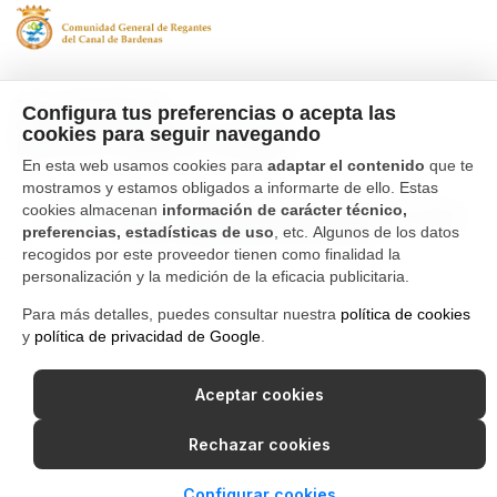
Tfno. 976 662 311
Configura tus preferencias o acepta las
Ctra Gallur-Sangüesa s/n 50600
cookies para seguir navegando
Ejea de los Caballeros, Zaragoza
En esta web usamos cookies para
adaptar el contenido
que te
mostramos y estamos obligados a informarte de ello. Estas
cookies almacenan
información de carácter técnico,
Canal Interno de Información
Política de privacidad
preferencias, estadísticas de uso
, etc. Algunos de los datos
Aviso Legal
Política de cookies
recogidos por este proveedor tienen como finalidad la
personalización y la medición de la eficacia publicitaria.
Para más detalles, puedes consultar nuestra
política de cookies
y
política de privacidad de Google
.
Aceptar cookies
Rechazar cookies
Configurar cookies